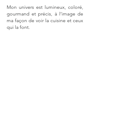
Mon univers est lumineux, coloré,
gourmand et précis, à l’image de
ma façon de voir la cuisine et ceux
qui la font.
Chaque image que je réalise est
pensée comme une création à part
entière. Je peux concevoir la
recette qui mettra votre produit en
valeur, j’imagine une mise en scène
sur-mesure et je sculpte la lumière
pour sublimer l’ensemble. Rien
n’est laissé au hasard.
Ce qui me motive ? Capturer le
beau et révéler le bon pour
raconter des histoires sincères à
travers chaque photographie.